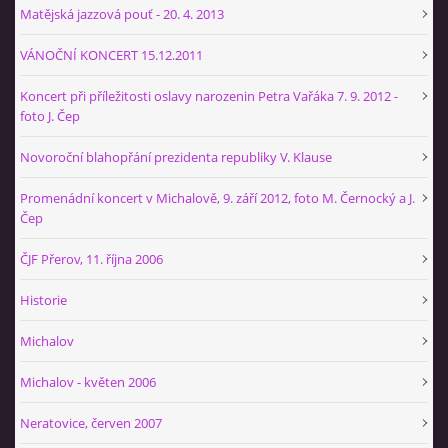
+420 774 724 061
Matějská jazzová pouť - 20. 4. 2013
ajbprerov@gmail.com
VÁNOČNÍ KONCERT 15.12.2011
Koncert při příležitosti oslavy narozenin Petra Vařáka 7. 9. 2012 -
© 2026 eStránky.cz
|
WebSlice
|
Tisk
|
Aktualizováno: 29. 1. 2026
|
foto J. Čep
Nahoru ↑
Novoroční blahopřání prezidenta republiky V. Klause
Promenádní koncert v Michalově, 9. září 2012, foto M. Černocký a J.
Čep
ČJF Přerov, 11. října 2006
Historie
Michalov
Michalov - květen 2006
Neratovice, červen 2007