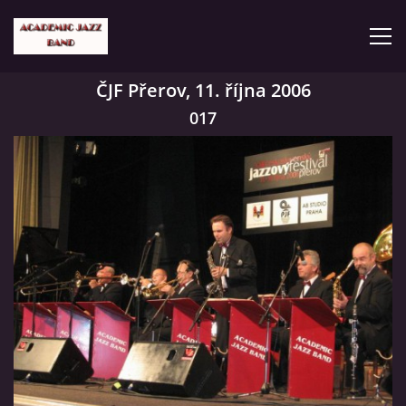
ČJF Přerov, 11. října 2006
ČLENOVÉ
017
KONCERTY
GALERIE
VIDEA
HISTORIE
TVORBA