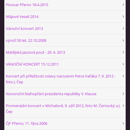
+420 774 724 061
Pivovar Přerov 18.4.2015
ajbprerov@gmail.com
Májové Veselí 2014
© 2026 eStránky.cz
|
WebSlice
|
Tisk
|
Aktualizováno: 29. 1. 2026
|
Vánoční koncert 2013
Nahoru ↑
výročí 50 let, 22.10.2008
Matějská jazzová pouť - 20. 4. 2013
VÁNOČNÍ KONCERT 15.12.2011
Koncert při příležitosti oslavy narozenin Petra Vařáka 7. 9. 2012 -
foto J. Čep
Novoroční blahopřání prezidenta republiky V. Klause
Promenádní koncert v Michalově, 9. září 2012, foto M. Černocký a J.
Čep
ČJF Přerov, 11. října 2006