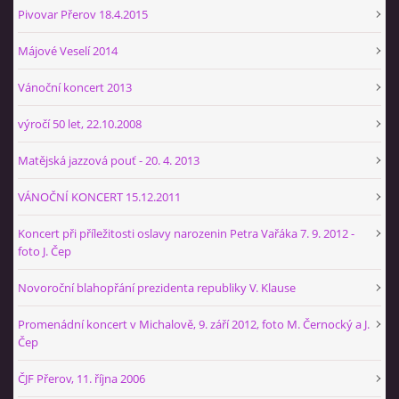
+420 774 724 061
Pivovar Přerov 18.4.2015
ajbprerov@gmail.com
Májové Veselí 2014
© 2026 eStránky.cz
|
WebSlice
|
Tisk
|
Aktualizováno: 29. 1. 2026
|
Vánoční koncert 2013
Nahoru ↑
výročí 50 let, 22.10.2008
Matějská jazzová pouť - 20. 4. 2013
VÁNOČNÍ KONCERT 15.12.2011
Koncert při příležitosti oslavy narozenin Petra Vařáka 7. 9. 2012 -
foto J. Čep
Novoroční blahopřání prezidenta republiky V. Klause
Promenádní koncert v Michalově, 9. září 2012, foto M. Černocký a J.
Čep
ČJF Přerov, 11. října 2006