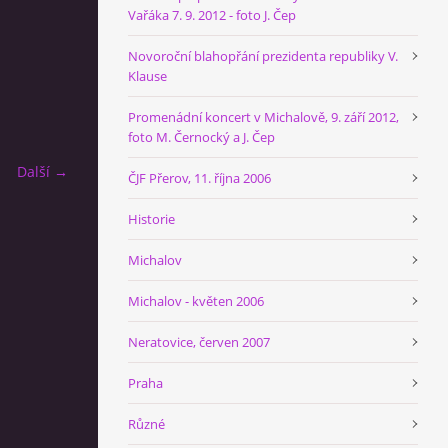
Vařáka 7. 9. 2012 - foto J. Čep
Novoroční blahopřání prezidenta republiky V.
Klause
Promenádní koncert v Michalově, 9. září 2012,
foto M. Černocký a J. Čep
Další →
ČJF Přerov, 11. října 2006
Historie
Michalov
Michalov - květen 2006
Neratovice, červen 2007
Praha
Různé