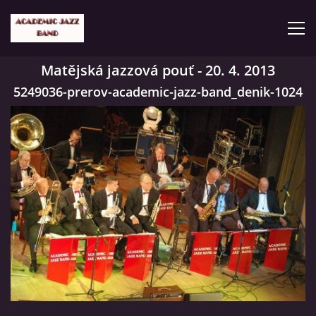
Matějská jazzová pouť - 20. 4. 2013
ČLENOVÉ
5249036-prerov-academic-jazz-band_denik-1024
KONCERTY
GALERIE
VIDEA
HISTORIE
TVORBA