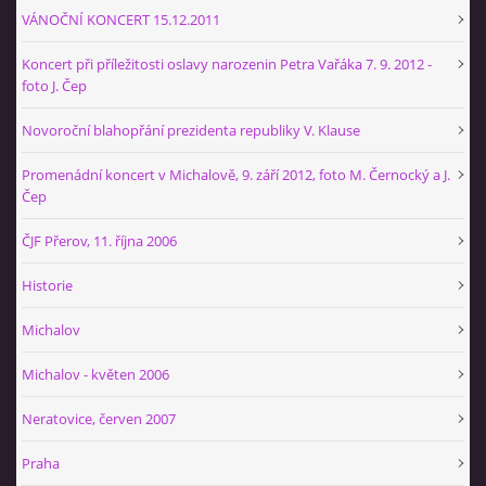
+420 774 724 061
VÁNOČNÍ KONCERT 15.12.2011
ajbprerov@gmail.com
Koncert při příležitosti oslavy narozenin Petra Vařáka 7. 9. 2012 -
foto J. Čep
© 2026 eStránky.cz
|
WebSlice
|
Tisk
|
Aktualizováno: 29. 1. 2026
|
Nahoru ↑
Novoroční blahopřání prezidenta republiky V. Klause
Promenádní koncert v Michalově, 9. září 2012, foto M. Černocký a J.
Čep
ČJF Přerov, 11. října 2006
Historie
Michalov
Michalov - květen 2006
Neratovice, červen 2007
Praha