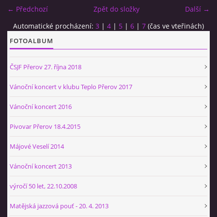
← Předchozí
Zpět do složky
Další →
BÝVALÍ ČLENOVÉ
Automatické procházení:
3
|
4
|
5
|
6
|
7
(čas ve vteřinách)
FOTOALBUM
SEZNAM SKLADEB HRANÝCH AJB
ČSJF Přerov 27. října 2018
PÍŠEME O SOBĚ - PÍŠOU O NÁS...
Vánoční koncert v klubu Teplo Přerov 2017
Vánoční koncert 2016
HISTORIE A ZAJÍMAVOSTI ZE SVĚTA JAZZU
Pivovar Přerov 18.4.2015
KONTAKT
Májové Veselí 2014
Vánoční koncert 2013
výročí 50 let, 22.10.2008
kapelník AJB
Petr HRADIL
Matějská jazzová pouť - 20. 4. 2013