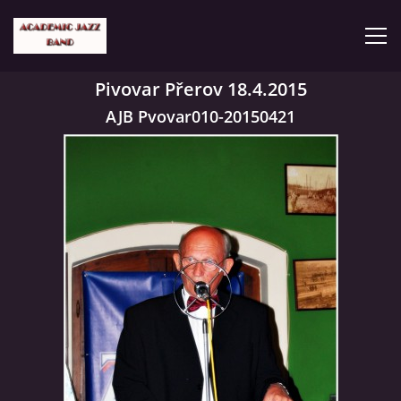
Pivovar Přerov 18.4.2015
ČLENOVÉ
AJB Pvovar010-20150421
KONCERTY
GALERIE
VIDEA
HISTORIE
TVORBA