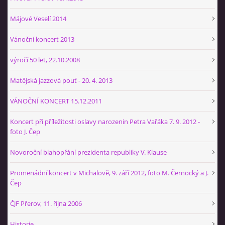
+420 774 724 061
ajbprerov@gmail.com
Májové Veselí 2014
Vánoční koncert 2013
© 2026 eStránky.cz
|
WebSlice
|
Tisk
|
Aktualizováno: 29. 1. 2026
|
Nahoru ↑
výročí 50 let, 22.10.2008
Matějská jazzová pouť - 20. 4. 2013
VÁNOČNÍ KONCERT 15.12.2011
Koncert při příležitosti oslavy narozenin Petra Vařáka 7. 9. 2012 -
foto J. Čep
Novoroční blahopřání prezidenta republiky V. Klause
Promenádní koncert v Michalově, 9. září 2012, foto M. Černocký a J.
Čep
ČJF Přerov, 11. října 2006
Historie