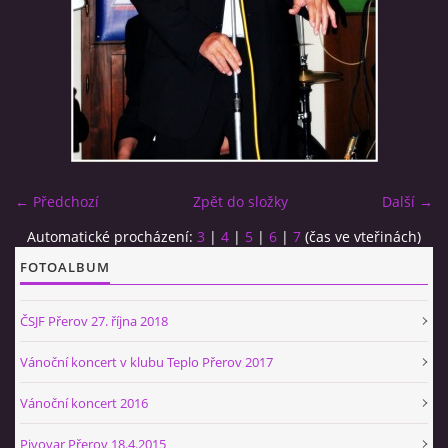
BÝVALÍ ČLENOVÉ
SEZNAM SKLADEB HRANÝCH AJB
PÍŠEME O SOBĚ - PÍŠOU O NÁS...
← Předchozí
Zpět do složky
Další →
HISTORIE A ZAJÍMAVOSTI ZE SVĚTA JAZZU
Automatické procházení:
3
|
4
|
5
|
6
|
7
(čas ve vteřinách)
FOTOALBUM
KONTAKT
ČSJF Přerov 27. října 2018
Vánoční koncert v klubu Teplo Přerov 2017
kapelník AJB
Vánoční koncert 2016
Petr HRADIL
Pivovar Přerov 18.4.2015