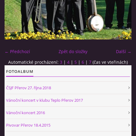
BÝVALÍ ČLENOVÉ
SEZNAM SKLADEB HRANÝCH AJB
PÍŠEME O SOBĚ - PÍŠOU O NÁS...
← Předchozí
Zpět do složky
Další →
Automatické procházení:
3
|
4
|
5
|
6
|
7
(čas ve vteřinách)
HISTORIE A ZAJÍMAVOSTI ZE SVĚTA JAZZU
FOTOALBUM
KONTAKT
ČSJF Přerov 27. října 2018
Vánoční koncert v klubu Teplo Přerov 2017
Vánoční koncert 2016
kapelník AJB
Pivovar Přerov 18.4.2015
Petr HRADIL