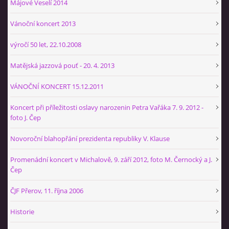
Májové Veselí 2014
+420 774 724 061
ajbprerov@gmail.com
Vánoční koncert 2013
výročí 50 let, 22.10.2008
© 2026 eStránky.cz
|
WebSlice
|
Tisk
|
Aktualizováno: 29. 1. 2026
|
Nahoru ↑
Matějská jazzová pouť - 20. 4. 2013
VÁNOČNÍ KONCERT 15.12.2011
Koncert při příležitosti oslavy narozenin Petra Vařáka 7. 9. 2012 -
foto J. Čep
Novoroční blahopřání prezidenta republiky V. Klause
Promenádní koncert v Michalově, 9. září 2012, foto M. Černocký a J.
Čep
ČJF Přerov, 11. října 2006
Historie