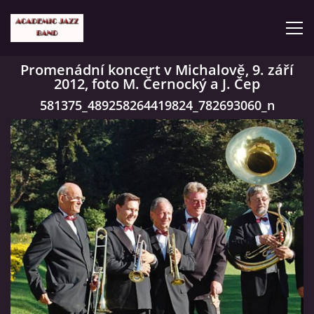
Promenádní koncert v Michalově, 9. září
2012, foto M. Černocký a J. Čep
ČLENOVÉ
581375_489258264419824_782693060_n
KONCERTY
GALERIE
VIDEA
HISTORIE
TVORBA