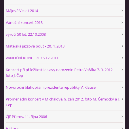
+420 774 724 061
ajbprerov@gmail.com
Májové Veselí 2014
Vánoční koncert 2013
© 2026 eStránky.cz
|
WebSlice
|
Tisk
|
Aktualizováno: 29. 1. 2026
|
Nahoru ↑
výročí 50 let, 22.10.2008
Matějská jazzová pouť - 20. 4. 2013
VÁNOČNÍ KONCERT 15.12.2011
Koncert při příležitosti oslavy narozenin Petra Vařáka 7. 9. 2012 -
foto J. Čep
Novoroční blahopřání prezidenta republiky V. Klause
Promenádní koncert v Michalově, 9. září 2012, foto M. Černocký a J.
Čep
ČJF Přerov, 11. října 2006
Historie