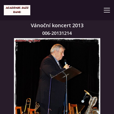
Vánoční koncert 2013
ČLENOVÉ
006-20131214
KONCERTY
GALERIE
VIDEA
HISTORIE
TVORBA