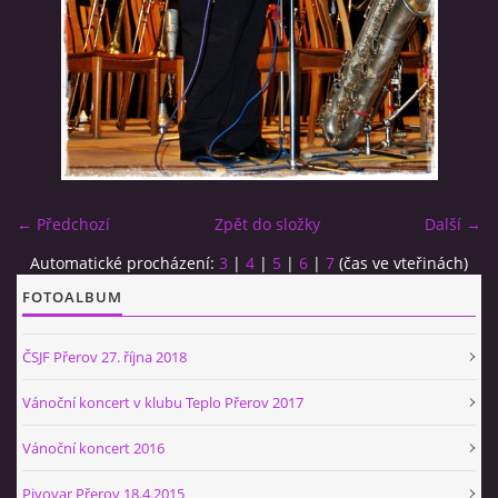
BÝVALÍ ČLENOVÉ
SEZNAM SKLADEB HRANÝCH AJB
PÍŠEME O SOBĚ - PÍŠOU O NÁS...
← Předchozí
Zpět do složky
Další →
HISTORIE A ZAJÍMAVOSTI ZE SVĚTA JAZZU
Automatické procházení:
3
|
4
|
5
|
6
|
7
(čas ve vteřinách)
FOTOALBUM
KONTAKT
ČSJF Přerov 27. října 2018
Vánoční koncert v klubu Teplo Přerov 2017
kapelník AJB
Vánoční koncert 2016
Petr HRADIL
Pivovar Přerov 18.4.2015