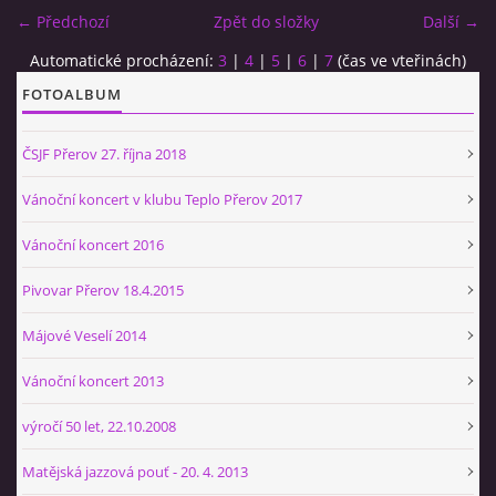
← Předchozí
Zpět do složky
Další →
BÝVALÍ ČLENOVÉ
Automatické procházení:
3
|
4
|
5
|
6
|
7
(čas ve vteřinách)
FOTOALBUM
SEZNAM SKLADEB HRANÝCH AJB
ČSJF Přerov 27. října 2018
PÍŠEME O SOBĚ - PÍŠOU O NÁS...
Vánoční koncert v klubu Teplo Přerov 2017
Vánoční koncert 2016
HISTORIE A ZAJÍMAVOSTI ZE SVĚTA JAZZU
Pivovar Přerov 18.4.2015
KONTAKT
Májové Veselí 2014
Vánoční koncert 2013
výročí 50 let, 22.10.2008
kapelník AJB
Petr HRADIL
Matějská jazzová pouť - 20. 4. 2013