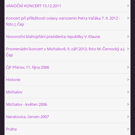
+420 774 724 061
VÁNOČNÍ KONCERT 15.12.2011
ajbprerov@gmail.com
Koncert při příležitosti oslavy narozenin Petra Vařáka 7. 9. 2012 -
foto J. Čep
© 2026 eStránky.cz
|
WebSlice
|
Tisk
|
Aktualizováno: 29. 1. 2026
|
Nahoru ↑
Novoroční blahopřání prezidenta republiky V. Klause
Promenádní koncert v Michalově, 9. září 2012, foto M. Černocký a J.
Čep
ČJF Přerov, 11. října 2006
Historie
Michalov
Michalov - květen 2006
Neratovice, červen 2007
Praha