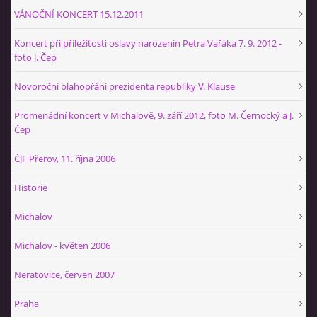
+420 774 724 061
VÁNOČNÍ KONCERT 15.12.2011
ajbprerov@gmail.com
Koncert při příležitosti oslavy narozenin Petra Vařáka 7. 9. 2012 -
foto J. Čep
© 2026 eStránky.cz
|
WebSlice
|
Tisk
|
Aktualizováno: 29. 1. 2026
|
Nahoru ↑
Novoroční blahopřání prezidenta republiky V. Klause
Promenádní koncert v Michalově, 9. září 2012, foto M. Černocký a J.
Čep
ČJF Přerov, 11. října 2006
Historie
Michalov
Michalov - květen 2006
Neratovice, červen 2007
Praha