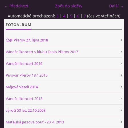
← Předchozí
Zpět do složky
Další →
BÝVALÍ ČLENOVÉ
Automatické procházení:
3
|
4
|
5
|
6
|
7
(čas ve vteřinách)
FOTOALBUM
SEZNAM SKLADEB HRANÝCH AJB
ČSJF Přerov 27. října 2018
PÍŠEME O SOBĚ - PÍŠOU O NÁS...
Vánoční koncert v klubu Teplo Přerov 2017
Vánoční koncert 2016
HISTORIE A ZAJÍMAVOSTI ZE SVĚTA JAZZU
Pivovar Přerov 18.4.2015
KONTAKT
Májové Veselí 2014
Vánoční koncert 2013
výročí 50 let, 22.10.2008
kapelník AJB
Petr HRADIL
Matějská jazzová pouť - 20. 4. 2013