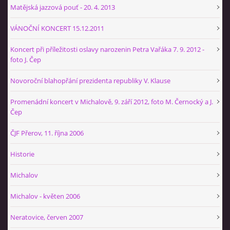
+420 774 724 061
Matějská jazzová pouť - 20. 4. 2013
ajbprerov@gmail.com
VÁNOČNÍ KONCERT 15.12.2011
Koncert při příležitosti oslavy narozenin Petra Vařáka 7. 9. 2012 -
© 2026 eStránky.cz
|
WebSlice
|
Tisk
|
Aktualizováno: 29. 1. 2026
|
foto J. Čep
Nahoru ↑
Novoroční blahopřání prezidenta republiky V. Klause
Promenádní koncert v Michalově, 9. září 2012, foto M. Černocký a J.
Čep
ČJF Přerov, 11. října 2006
Historie
Michalov
Michalov - květen 2006
Neratovice, červen 2007